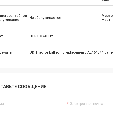
слегарантийное
Место
Не обслуживается
служивание
местн
рт
ПОРТ ХУАНПУ
делить
JD Tractor ball joint replacement
,
AL161341 ball j
ТАВЬТЕ СООБЩЕНИЕ