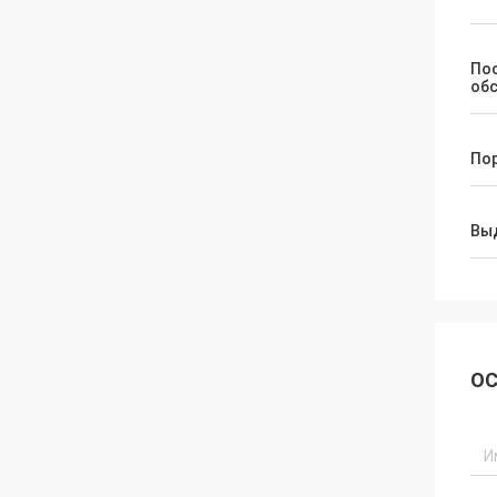
По
об
По
Вы
ОС