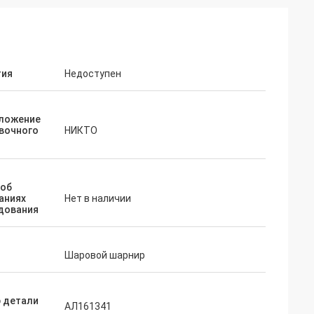
тия
Недоступен
ложение
вочного
НИКТО
 об
аниях
Нет в наличии
дования
Шаровой шарнир
 детали
АЛ161341