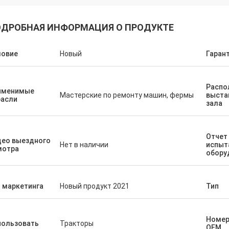
ДРОБНАЯ ИНФОРМАЦИЯ О ПРОДУКТЕ
ловие
Новый
Гаран
Распо
именимые
Мастерские по ремонту машин, фермы
выста
расли
зала
Отчет
део выездного
Нет в наличии
испыт
мотра
обору
 маркетинга
Новый продукт 2021
Тип
Номер
пользовать
Тракторы
OEM