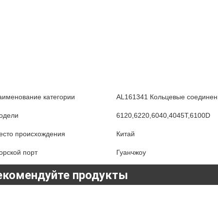
аименование категории
AL161341 Кольцевые соединени
одели
6120,6220,6040,4045T,6100D
есто происхождения
Китай
орской порт
Гуанчжоу
екомендуйте продукты