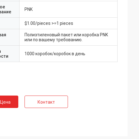
ое
PNK
вание
$1.00/pieces >=1 pieces
вая
Полиэтиленовый пакет или коробка PNK
или по вашему требованию.
а
1000 коробок/коробок в день
ости
 Цена
Контакт