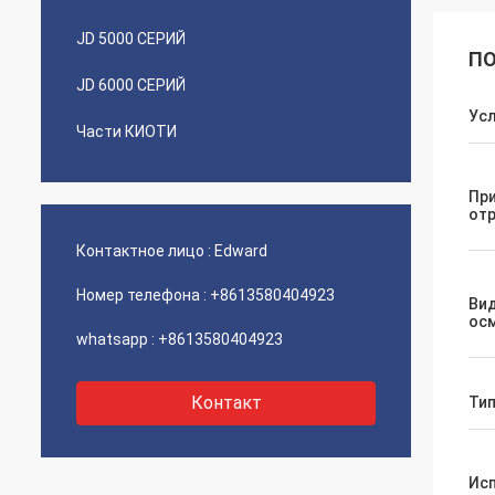
JD 5000 СЕРИЙ
ПО
JD 6000 СЕРИЙ
Ус
Части КИОТИ
Пр
от
Контактное лицо :
Edward
Номер телефона :
+8613580404923
Ви
ос
whatsapp :
+8613580404923
Контакт
Тип
Ис