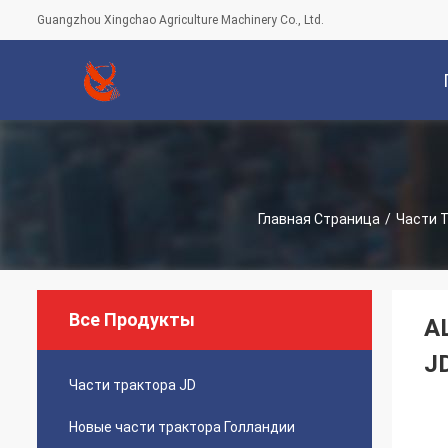
Guangzhou Xingchao Agriculture Machinery Co., Ltd.
С
Главная Страница
/
Части 
Все Продукты
A
J
Части трактора JD
Новые части трактора Голландии