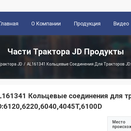
Главная
О Компании
Продукция
Видео
траница
Части Трактора JD Продукты
Трактора JD
/
AL161341 Кольцевые Соединения Для Тракторов JD:
L161341 Кольцевые соединения для т
D:6120,6220,6040,4045T,6100D
Место
происхо