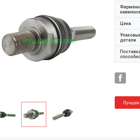
Фирменн
наимено
Цена
Упаковы
детали
Поставк
способн
Лучшая