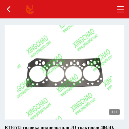
1
/
1
R116515 головка цилиндра для JD тракторов 4045D,