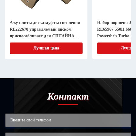
Assy плиты диска муфты сцепления
Набор поршеня JD 
RE222670 управляемый диском
RE65967 550H 6603 
приспосабливает для СПЛАЙНА
Powerthch Turbo на
дюйма 20 частей машинного
втулки цилиндра п
Лучшая цена
Лучшая
оборудования 11 земледелия
Контакт