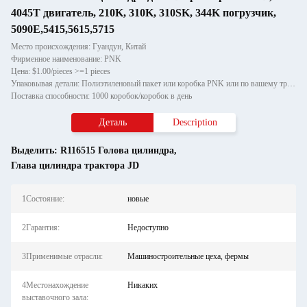
4045T двигатель, 210K, 310K, 310SK, 344K погрузчик,
5090E,5415,5615,5715
Место происхождения: Гуандун, Китай
Фирменное наименование: PNK
Цена: $1.00/pieces >=1 pieces
Упаковывая детали: Полиэтиленовый пакет или коробка PNK или по вашему требованию.
Поставка способности: 1000 коробок/коробок в день
Деталь
Description
Выделить:
R116515 Голова цилиндра
,
Глава цилиндра трактора JD
1Состояние:
новые
2Гарантия:
Недоступно
3Применимые отрасли:
Машиностроительные цеха, фермы
4Местонахождение
Никаких
выставочного зала: