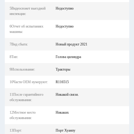
5Видеосюжет выездной
Недоступно
инспекции:
6Отчет об испытаниях
Недоступно
машины:
7Вид сбыта:
Новый продукт 2021
8Тип:
Голова цилиндра
9Использование:
Тракторы
10Части OEM нумеруют:
R116515
11После гарантийного
Никакой связи.
обслуживания:
12Местное место
Никаких
обслуживания:
13Порт:
Порт Хуанпу