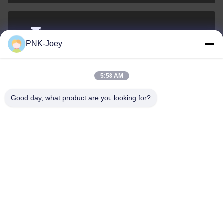
xianzhihao@gzxingchao.info
PNK-Joey
Электронная
почта
5:58 AM
Good day, what product are you looking for?
008613580404923
Телефон
Guangzhou Xingchao Agriculture Machinery
Co., Ltd.