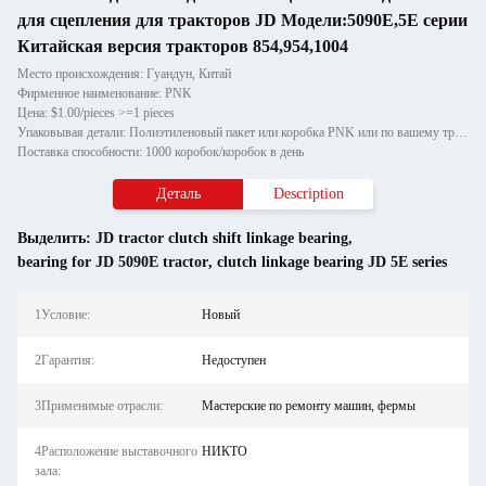
для сцепления для тракторов JD Модели:5090E,5E серии
Китайская версия тракторов 854,954,1004
Место происхождения: Гуандун, Китай
Фирменное наименование: PNK
Цена: $1.00/pieces >=1 pieces
Упаковывая детали: Полиэтиленовый пакет или коробка PNK или по вашему требованию.
Поставка способности: 1000 коробок/коробок в день
Деталь
Description
Выделить:
JD tractor clutch shift linkage bearing
,
bearing for JD 5090E tractor
,
clutch linkage bearing JD 5E series
1Условие:
Новый
2Гарантия:
Недоступен
3Применимые отрасли:
Мастерские по ремонту машин, фермы
4Расположение выставочного
НИКТО
зала: