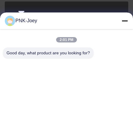
xianzhihao@gzxingchao.info
PNK-Joey
Электронная
почта
2:01 PM
Good day, what product are you looking for?
008613580404923
Телефон
Guangzhou Xingchao Agriculture Machinery
Co., Ltd.