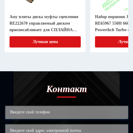
Assy плиты диска муфты сцепления
Набор поршеня JD 
RE222670 управляемый диском
RE65967 550H 6603 
приспосабливает для СПЛАЙНА
Powerthch Turbo на
дюйма 20 частей машинного
втулки цилиндра п
Лучшая цена
Лучшая
оборудования 11 земледелия
Контакт