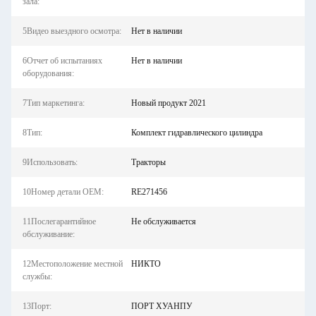
зала:
5Видео выездного осмотра:
Нет в наличии
6Отчет об испытаниях
Нет в наличии
оборудования:
7Тип маркетинга:
Новый продукт 2021
8Тип:
Комплект гидравлического цилиндра
9Использовать:
Тракторы
10Номер детали OEM:
RE271456
11Послегарантийное
Не обслуживается
обслуживание:
12Местоположение местной
НИКТО
службы:
13Порт:
ПОРТ ХУАНПУ