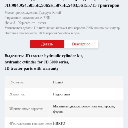
JD:904,954,5055E,5065E,5075E,5403,56155715 тракторов
Место происхождения: Гуандун, Китай
Фирменное наименование: PNK
Цена: $1.00/pieces >=1 pieces
Упаковывая детали: Полиэтиленовый пакет или коробка PNK или по вашему требованию.
Поставка способности: 1000 коробок/коробок в день
Деталь
Description
Выделить:
JD tractor hydraulic cylinder kit
,
hydraulic cylinder for JD 5000 series
,
JD tractor parts with warranty
1Условие:
Новый
2Гарантия:
Недоступен
Магазины одежды, ремонтные мастерские,
3Применимые отрасли:
фермы
4Расположение выставочного
НИКТО