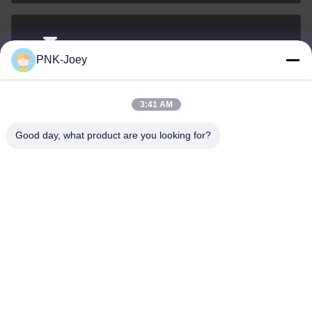
xianzhihao@gzxingchao.info
PNK-Joey
Электронная
почта
3:41 AM
Good day, what product are you looking for?
008613580404923
Телефон
Guangzhou Xingchao Agriculture Machinery
Co., Ltd.