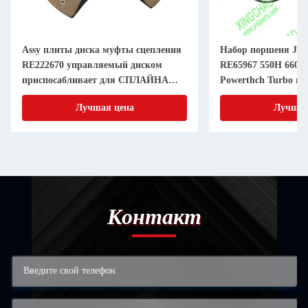
Assy плиты диска муфты сцепления
Набор поршеня JD 
RE222670 управляемый диском
RE65967 550H 6603 
приспосабливает для СПЛАЙНА
Powerthch Turbo на
дюйма 20 частей машинного
втулки цилиндра п
Лучшая цена
Лучшая
оборудования 11 земледелия
Контакт