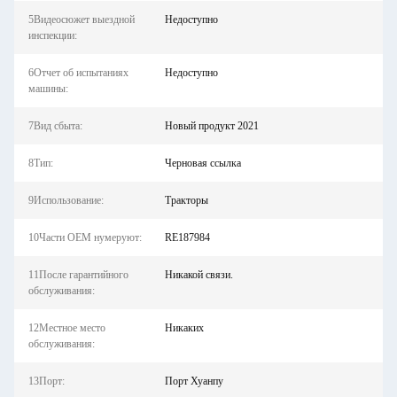
5Видеосюжет выездной
Недоступно
инспекции:
6Отчет об испытаниях
Недоступно
машины:
7Вид сбыта:
Новый продукт 2021
8Тип:
Черновая ссылка
9Использование:
Тракторы
10Части OEM нумеруют:
RE187984
11После гарантийного
Никакой связи.
обслуживания:
12Местное место
Никаких
обслуживания:
13Порт:
Порт Хуанпу