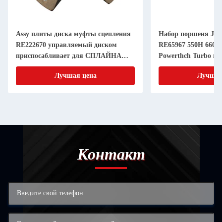
Assy плиты диска муфты сцепления
Набор поршеня JD 
RE222670 управляемый диском
RE65967 550H 6603 
приспосабливает для СПЛАЙНА
Powerthch Turbo на
дюйма 20 частей машинного
втулки цилиндра п
Лучшая цена
Лучшая
оборудования 11 земледелия
Контакт