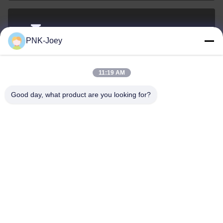
xianzhihao@gzxingchao.info
PNK-Joey
Электронная
почта
11:19 AM
Good day, what product are you looking for?
008613580404923
Телефон
Guangzhou Xingchao Agriculture Machinery
Co., Ltd.