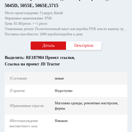
5045D, 5055E, 5065E,5715
Место происхождения: Гуандун, Китай
Фирменное наименование: PNK
Цена: $1.00/pieces >=1 pieces
Упаковывая детали: Полиэтиленовый пакет или коробка PNK или по вашему требованию.
Поставка способности: 1000 коробок/коробок в день
Деталь
Description
Выделить:
RE187984 Проект ссылки
,
Ссылка на проект JD Tractor
1Состояние:
новые
2Гарантия:
Недоступно
Магазины одежды, ремонтные мастерские,
3Применимые отрасли:
фермы
4Местонахождение
Никаких
выставочного зала: