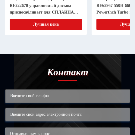
RE222670 управляемый диском
RE65967 550H 6603 
приспосабливает для СПЛАЙНА
Powerthch Turbo на
дюйма 20 частей машинного
втулки цилиндра п
Лучшая цена
Лучшая
оборудования 11 земледелия
Контакт