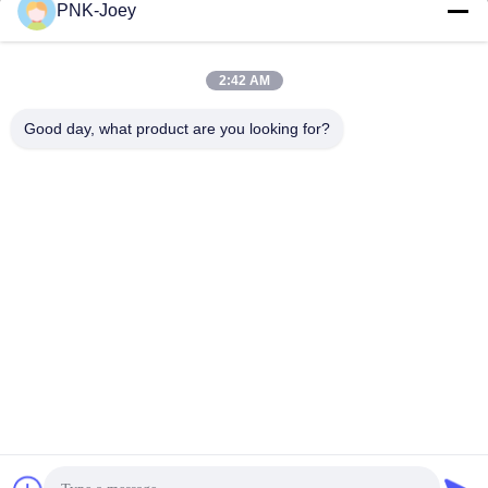
xianzhihao@gzxingchao.info
PNK-Joey
Электронная
почта
2:42 AM
Good day, what product are you looking for?
008613580404923
Телефон
Guangzhou Xingchao Agriculture Machinery
Co., Ltd.