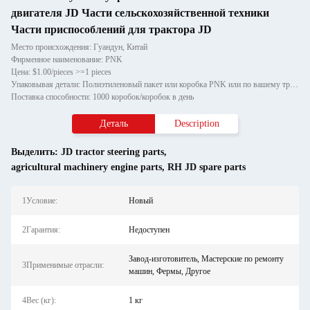
двигателя JD Части сельскохозяйственной техники
Части приспособлений для трактора JD
Место происхождения: Гуандун, Китай
Фирменное наименование: PNK
Цена: $1.00/pieces >=1 pieces
Упаковывая детали: Полиэтиленовый пакет или коробка PNK или по вашему требованию.
Поставка способности: 1000 коробок/коробок в день
Деталь
Description
Выделить:
JD tractor steering parts
,
agricultural machinery engine parts
,
RH JD spare parts
1Условие:
Новый
2Гарантия:
Недоступен
Завод-изготовитель, Мастерские по ремонту
3Применимые отрасли:
машин, Фермы, Другое
4Вес (кг):
1 кг