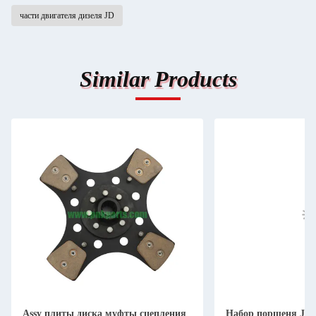
части двигателя дизеля JD
Similar Products
Assy плиты диска муфты сцепления
Набор поршеня JD 