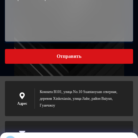
Отправить
Комната B101, улица No.10 Suantaoyuan северная,
деревня Xinkexiaxin, улица Jiahe, район Baiyun,
Адрес
Гуанчжоу