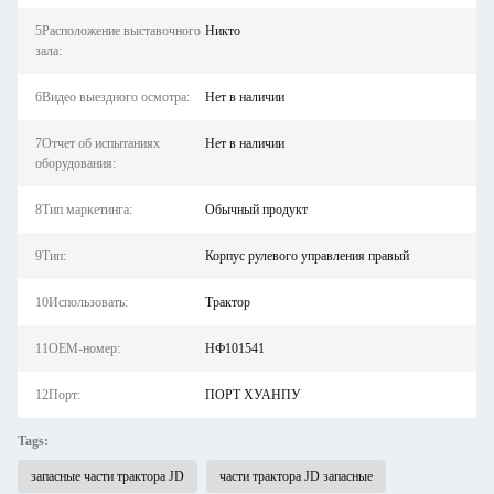
5Расположение выставочного
Никто
зала:
6Видео выездного осмотра:
Нет в наличии
7Отчет об испытаниях
Нет в наличии
оборудования:
8Тип маркетинга:
Обычный продукт
9Тип:
Корпус рулевого управления правый
10Использовать:
Трактор
11OEM-номер:
НФ101541
12Порт:
ПОРТ ХУАНПУ
Tags:
запасные части трактора JD
части трактора JD запасные