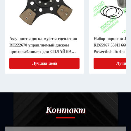
Assy плиты диска муфты сцепления
Набор поршеня JD 
RE222670 управляемый диском
RE65967 550H 6603 
приспосабливает для СПЛАЙНА
Powerthch Turbo на
дюйма 20 частей машинного
втулки цилиндра п
Лучшая цена
Лучшая
оборудования 11 земледелия
Контакт