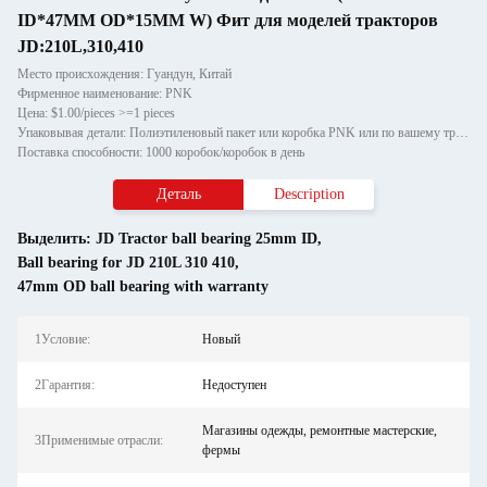
ID*47MM OD*15MM W) Фит для моделей тракторов
JD:210L,310,410
Место происхождения: Гуандун, Китай
Фирменное наименование: PNK
Цена: $1.00/pieces >=1 pieces
Упаковывая детали: Полиэтиленовый пакет или коробка PNK или по вашему требованию.
Поставка способности: 1000 коробок/коробок в день
Деталь
Description
Выделить:
JD Tractor ball bearing 25mm ID
,
Ball bearing for JD 210L 310 410
,
47mm OD ball bearing with warranty
1Условие:
Новый
2Гарантия:
Недоступен
Магазины одежды, ремонтные мастерские,
3Применимые отрасли:
фермы