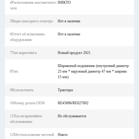
4Расположение выставочного
НИКТО
зала:
5Видео выездного осмотра:
Нет в наличии
6Отчет об испытаниях
Нет в наличии
оборудования:
7Тип маркетинга:
Новый продукт 2021
Шариковый подшипник (внутренний диаметр
8Тип:
25 мм * наружный диаметр 47 мм * ширина
15 мм)
9Использовать:
Тракторы
10Номер детали OEM:
RE45896/RE027692
11Послегарантийное
Не обслуживается
обслуживание:
12Местоположение местной
Никто