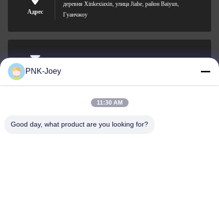
деревня Xinkexiaxin, улица Jiahe, район Baiyun,
Адрес
Гуанчжоу
xianzhihao@gzxingchao.info
PNK-Joey
Электронная
почта
11:30 AM
Good day, what product are you looking for?
008613580404923
Телефон
Guangzhou Xingchao Agriculture Machinery
Co., Ltd.