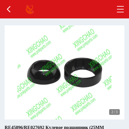
3
/
3
RE45896/RE027692 Кулевое подшипник (25MM