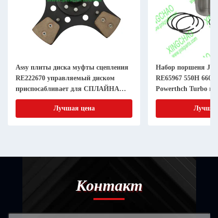
Assy плиты диска муфты сцепления
Набор поршеня JD 
RE222670 управляемый диском
RE65967 550H 6603 
приспосабливает для СПЛАЙНА
Powerthch Turbo на
дюйма 20 частей машинного
втулки цилиндра п
Лучшая цена
Лучшая
оборудования 11 земледелия
Контакт