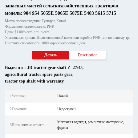
запасных частей сельскохозяйственных тракторов
модель: 904 954 5055E 5065E 5075E 5403 5615 5715
Место происхождения: Гуандун, Китай
Фирменное наименование: PNK
Цена: $1.00/pieces >=1 pieces
Упаковывая детали: Полиэтиленовый пакет или коробка PNK или по вашему требованию.
Поставка способности: 1000 коробок/коробок в день
Деталь
Description
Выделить:
JD tractor gear shaft Z=27/45
,
agricultural tractor spare parts gear
,
tractor top shaft with warranty
1Условие:
Новый
2Гарантия:
Недоступен
Магазины одежды, ремонтные мастерские,
3Применимые отрасли:
фермы