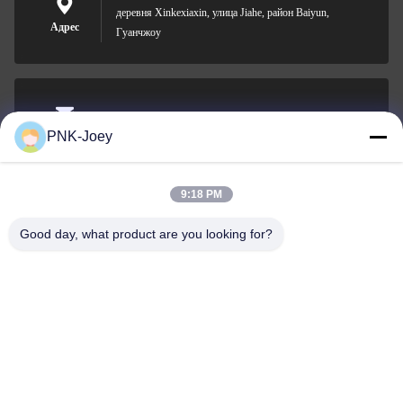
деревня Xinkexiaxin, улица Jiahe, район Baiyun,
Адрес
Гуанчжоу
xianzhihao@gzxingchao.info
PNK-Joey
Электронная
почта
9:18 PM
Good day, what product are you looking for?
008613580404923
Телефон
Guangzhou Xingchao Agriculture Machinery
Co., Ltd.