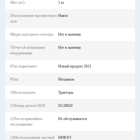
4Вес (кг):
1 кг
5Расположение выставочного
Никто
зала:
6Видео выездного осмотра:
Нет в наличии
7Отчет об испытаниях
Нет в наличии
оборудования:
8Тип маркетинга:
Новый продукт 2021
9Тип:
Механизм
10Использовать:
Тракторы
11Номер детали OEM:
SU20820
12Послегарантийное
Не обслуживается
обслуживание:
13Местоположение местной
НИКТО