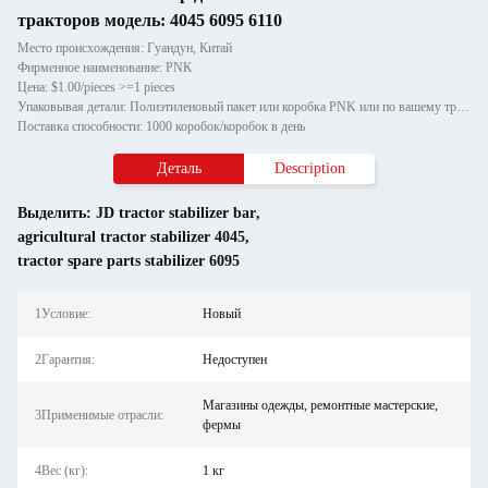
тракторов модель: 4045 6095 6110
Место происхождения: Гуандун, Китай
Фирменное наименование: PNK
Цена: $1.00/pieces >=1 pieces
Упаковывая детали: Полиэтиленовый пакет или коробка PNK или по вашему требованию.
Поставка способности: 1000 коробок/коробок в день
Деталь
Description
Выделить:
JD tractor stabilizer bar
,
agricultural tractor stabilizer 4045
,
tractor spare parts stabilizer 6095
1Условие:
Новый
2Гарантия:
Недоступен
Магазины одежды, ремонтные мастерские,
3Применимые отрасли:
фермы
4Вес (кг):
1 кг