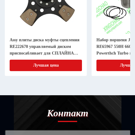
Assy плиты диска муфты сцепления
Набор поршеня JD 
RE222670 управляемый диском
RE65967 550H 6603 
приспосабливает для СПЛАЙНА
Powerthch Turbo на
дюйма 20 частей машинного
втулки цилиндра п
Лучшая цена
Лучшая
оборудования 11 земледелия
Контакт