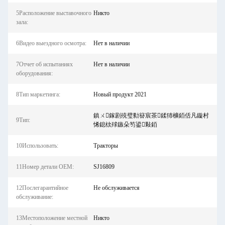
5Расположение выставочного
Никто
зала:
6Видео выездного осмотра:
Нет в наличии
7Отчет об испытаниях
Нет в наличии
оборудования:
8Тип маркетинга:
Новый продукт 2021
鎮ㄨ鎵剧殑璧勬簮宸茶鍒犻櫎銆佸凡鏇村
9Тип:
悕鎴栨殏鏃朵笉鍙敤銆
10Использовать:
Тракторы
11Номер детали OEM:
SJ16809
12Послегарантийное
Не обслуживается
обслуживание:
13Местоположение местной
Никто