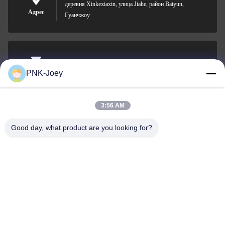
деревня Xinkexiaxin, улица Jiahe, район Baiyun,
Адрес
Гуанчжоу
xianzhihao@gzxingchao.info
PNK-Joey
Электронная
почта
3:56 AM
Good day, what product are you looking for?
008613580404923
Телефон
Guangzhou Xingchao Agriculture Machinery
Co., Ltd.