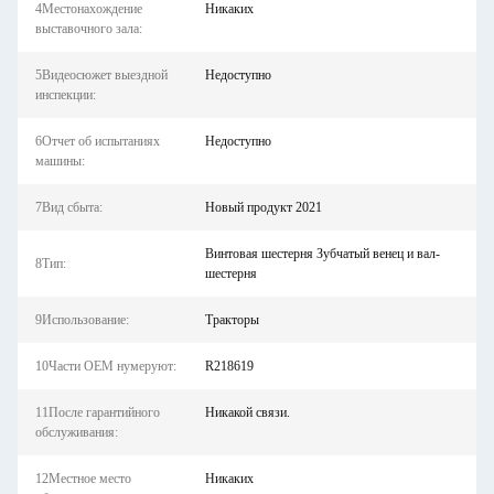
4Местонахождение
Никаких
выставочного зала:
5Видеосюжет выездной
Недоступно
инспекции:
6Отчет об испытаниях
Недоступно
машины:
7Вид сбыта:
Новый продукт 2021
Винтовая шестерня Зубчатый венец и вал-
8Тип:
шестерня
9Использование:
Тракторы
10Части OEM нумеруют:
R218619
11После гарантийного
Никакой связи.
обслуживания:
12Местное место
Никаких