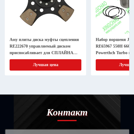
Assy плиты диска муфты сцепления
Набор поршеня JD 
RE222670 управляемый диском
RE65967 550H 6603 
приспосабливает для СПЛАЙНА
Powerthch Turbo на
дюйма 20 частей машинного
втулки цилиндра п
Лучшая цена
Лучшая
оборудования 11 земледелия
Контакт