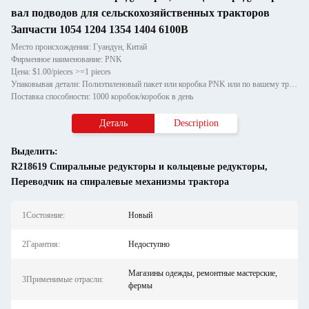
вал подводов для сельскохозяйственных тракторов
Запчасти 1054 1204 1354 1404 6100B
Место происхождения: Гуандун, Китай
Фирменное наименование: PNK
Цена: $1.00/pieces >=1 pieces
Упаковывая детали: Полиэтиленовый пакет или коробка PNK или по вашему требованию.
Поставка способности: 1000 коробок/коробок в день
Деталь
Description
Выделить:
R218619 Спиральные редукторы и кольцевые редукторы
,
Переводчик на спиралевые механизмы трактора
1Состояние:
Новый
2Гарантия:
Недоступно
Магазины одежды, ремонтные мастерские,
3Применимые отрасли:
фермы