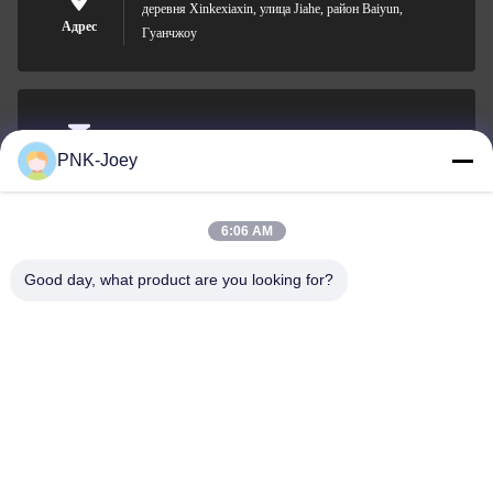
деревня Xinkexiaxin, улица Jiahe, район Baiyun,
Адрес
Гуанчжоу
xianzhihao@gzxingchao.info
PNK-Joey
Электронная
почта
6:06 AM
Good day, what product are you looking for?
008613580404923
Телефон
Guangzhou Xingchao Agriculture Machinery
Co., Ltd.