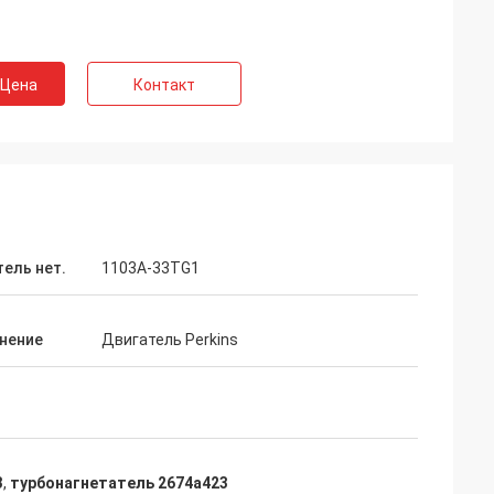
 Цена
Контакт
ель нет.
1103A-33TG1
нение
Двигатель Perkins
3
,
турбонагнетатель 2674a423