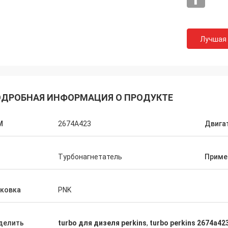
Лучшая
ДРОБНАЯ ИНФОРМАЦИЯ О ПРОДУКТЕ
M
2674A423
Двигат
п
Турбонагнетатель
Приме
аковка
PNK
делить
turbo для дизеля perkins
,
turbo perkins 2674a42