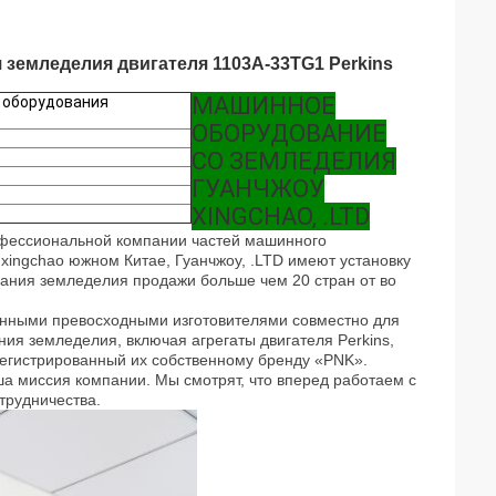
земледелия двигателя 1103A-33TG1 Perkins
МАШИННОЕ
 оборудования
ОБОРУДОВАНИЕ
CO ЗЕМЛЕДЕЛИЯ
ГУАНЧЖОУ
XINGCHAO, .LTD
офессиональной
компании частей машинного
ingchao южном Китае, Гуанчжоу, .LTD имеют установку
вания земледелия продажи больше чем 20 стран от во
енными
превосходными изготовителями совместно для
ия земледелия, включая агрегаты двигателя Perkins,
регистрированный их собственному бренду «PNK».
ша
миссия
компании
. Мы смотрят, что вперед работаем с
трудничества.