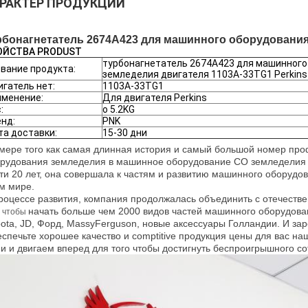
РАКТЕР ПРОДУКЦИИ
рбонагнетатель 2674A423 для машинного оборудования 
ОЙСТВА PRODUST
турбонагнетатель 2674A423 для машинного
вание продукта:
земледелия двигателя 1103A-33TG1 Perkins
гатель нет:
1103A-33TG1
именение:
Для двигателя Perkins
:
о 5.2KG
нд:
PNK
а доставки:
15-30 дни
мере того как самая длинная история и самый большой номер пр
рудования
земледелия
в машинное оборудование CO земледелия x
ти 20 лет, она совершала к частям и развитию машинного оборудо
м мире.
роцессе развития, компания продолжалась объединить с отечеств
начать больше чем 2000 видов частей машинного оборудован
о чтобы
ota, JD, Форд, MassyFerguson, новые аксессуары Голландии. И за
спечьте хорошее качество и comptitive продукция цены для вас на
и и двигаем вперед для того чтобы достигнуть беспроигрышного со