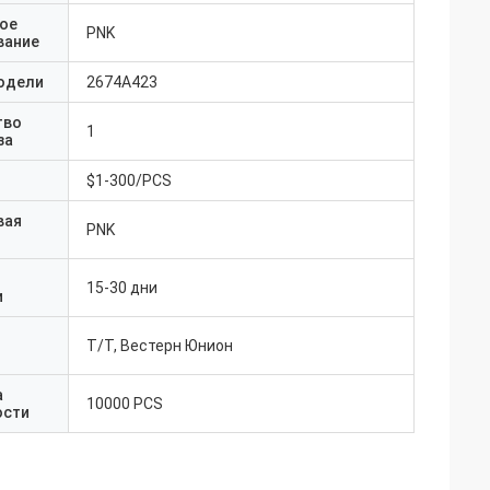
ое
PNK
вание
одели
2674A423
тво
1
за
$1-300/PCS
вая
PNK
15-30 дни
и
Т/Т, Вестерн Юнион
а
10000 PCS
ости