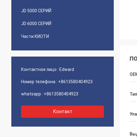
JD 5000 СЕРИЙ
JD 6000 СЕРИЙ
Части КИОТИ
ПО
Контактное лицо :
Edward
OE
Номер телефона :
+8613580404923
whatsapp :
+8613580404923
Ти
Контакт
Уп
Вы