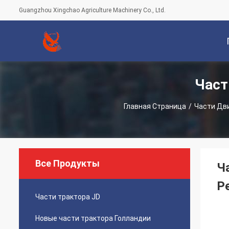
Guangzhou Xingchao Agriculture Machinery Co., Ltd.
Част
С
Главная Страница
/
Части Дви
Все Продукты
Ч
P
Части трактора JD
Новые части трактора Голландии