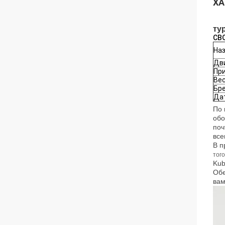
ХА
ту
СВ
Наз
Дви
Пр
Вес
Бре
Дат
По 
обо
поч
все
В п
тог
Kub
Обе
вам