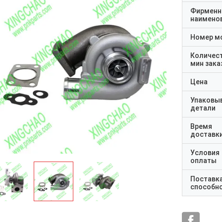
Фирменн
наимено
Номер м
Количес
мин зака
Цена
Упаковы
детали
Время
доставк
Условия
оплаты
Поставк
способн