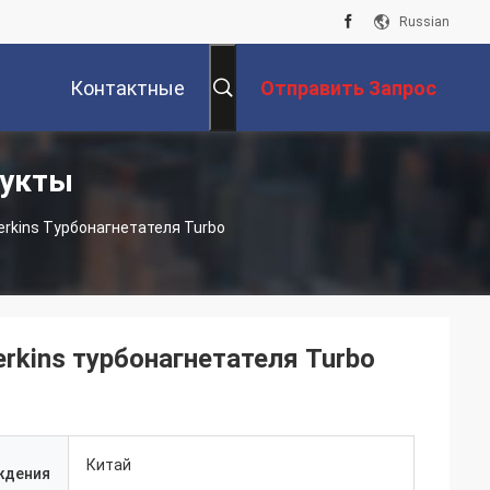
Russian
Контактные
Отправить Запрос
дукты
Данные
rkins Турбонагнетателя Turbo
rkins турбонагнетателя Turbo
Китай
ждения