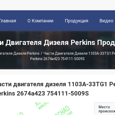
Главная
О Компании
Продукция
Видео
и Двигателя Дизеля Perkins Про
траница
гателя Дизеля Perkins
/
Части Двигателя Дизеля 1103A-33TG1 Pe
Perkins 2674a423 754111-5009S
асти двигателя дизеля 1103A-33TG1 Pe
erkins 2674a423 754111-5009S
Место
происхо