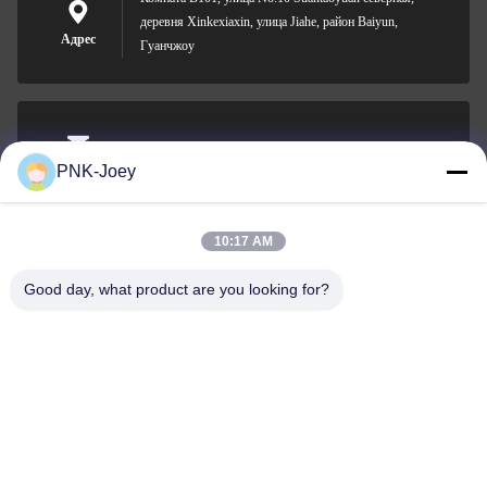
деревня Xinkexiaxin, улица Jiahe, район Baiyun,
Адрес
Гуанчжоу
xianzhihao@gzxingchao.info
PNK-Joey
Электронная
почта
10:17 AM
Good day, what product are you looking for?
008613580404923
Телефон
Guangzhou Xingchao Agriculture Machinery
Co., Ltd.