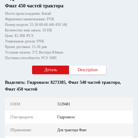
Фиат 450 частей трактора
Место происхождения: Китай
Фирменное наименование: PNK
Номер модели: 55-56 60-66 446 450 540
Количество мин заказа: 10 ПК
Цена: $1-300 /PCS
Упаковывая детали: PNK
Время доставки: 15-30 дни
Условия оплаты: Т/Т, Вестерн Юнион
Поставка способности: PCS 1000
Деталь
Description
Выделить:
Гидронасос 8273385
,
Фиат 540 частей трактора
,
Фиат 450 частей
1OEM:
5129481
2Тип продукта:
Гидронасос
3Применение:
Для трактора Фиат