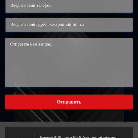
Отправить
Комната B101, улица No.10 Suantaoyuan северная,