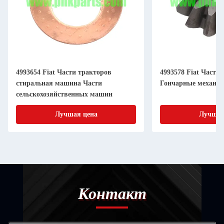
4993654 Fiat Части тракторов
4993578 Fiat Части
стиральная машина Части
Гончарные механи
сельскохозяйственных машин
Лучшая цена
Лучшая
Контакт