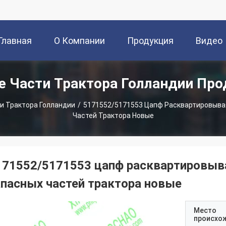
Главная
О Компании
Продукция
Видео
 Части Трактора Голландии Пр
траница
и Трактора Голландии
/
5171552/5171553 Цапф Расквартировыва
Частей Трактора Новые
171552/5171553 цапф расквартировыв
апасных частей трактора новые
Место
происхо