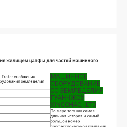
ения жилищем цапфы для частей машинного
МАШИННОЕ
 Trator снабжения
рудования земледелия
ОБОРУДОВАНИЕ
CO ЗЕМЛЕДЕЛИЯ
ГУАНЧЖОУ
XINGCHAO, .LTD
По мере того как самая
длинная история и самый
большой номер
профессиональной
компании