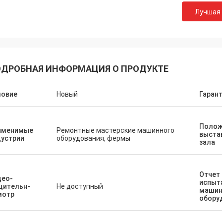
Лучшая
ДРОБНАЯ ИНФОРМАЦИЯ О ПРОДУКТЕ
ловие
Новый
Гаран
Полож
именимые
Ремонтные мастерские машинного
выста
дустрии
оборудования, фермы
зала
Отчет
део-
испыт
щительн-
Не доступный
машин
мотр
обору