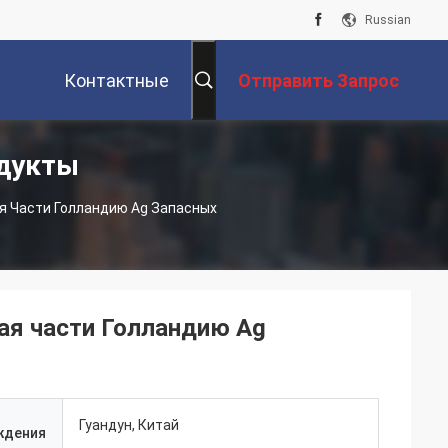
Russian
Контактные
Отправить Запрос
одукты
Данные
я Части Голландию Ag Запасных
ая части Голландию Ag
Гуандун, Китай
ждения