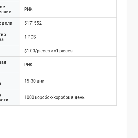
ое
PNK
вание
одели
5171552
тво
1 PCS
за
$1.00/pieces >=1 pieces
вая
PNK
15-30 дни
и
а
1000 коробок/коробок в день
ости