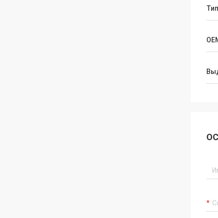
Ти
OE
Вы
ОС