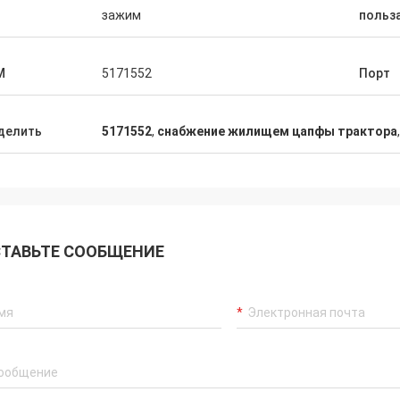
п
зажим
польз
M
5171552
Порт
делить
5171552
,
снабжение жилищем цапфы трактора
ТАВЬТЕ СООБЩЕНИЕ