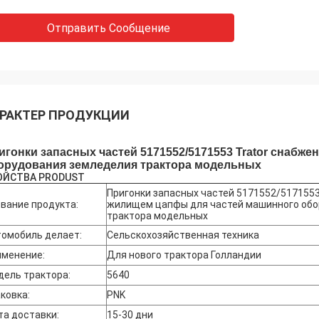
Отправить Сообщение
РАКТЕР ПРОДУКЦИИ
игонки запасных частей 5171552/5171553 Trator снабж
орудования земледелия трактора модельных
ОЙСТВА PRODUST
Пригонки запасных частей 5171552/5171553
вание продукта:
жилищем цапфы для частей машинного обо
трактора модельных
омобиль делает:
Сельскохозяйственная техника
именение:
Для нового трактора Голландии
ель трактора:
5640
ковка:
PNK
а доставки:
15-30 дни