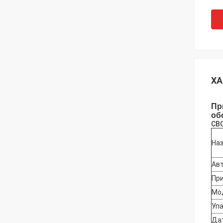
ХА
Пр
об
СВ
Наз
Авт
Пр
Мод
Упа
Дат