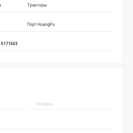
а
Тракторы
Порт HuangPu
,
5171553