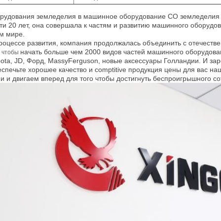
рудования
земледелия
в машинное оборудование CO земледелия x
ти 20 лет, она совершала к частям и развитию машинного оборудо
м мире.
роцессе развития, компания продолжалась объединить с отечест
начать больше чем 2000 видов частей машинного оборудован
о чтобы
ota, JD, Форд, MassyFerguson, новые аксессуары Голландии. И за
спечьте хорошее качество и comptitive продукция цены для вас на
и и двигаем вперед для того чтобы достигнуть беспроигрышного со