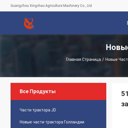
Guangzhou Xingchao Agriculture Machinery Co., Ltd.
Новые
С
Главная Страница
/
Новые Част
Все Продукты
5
з
Части трактора JD
Новые части трактора Голландии