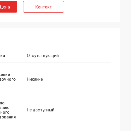
 Цена
Контакт
тия
Отсутствующий
ение
вочного
Никакие
 по
анию
Не доступный
ного
дования