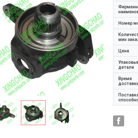
Фирменн
наимено
Номер м
Количес
мин зака
Цена
Упаковы
детали
Время
доставк
Поставк
способн