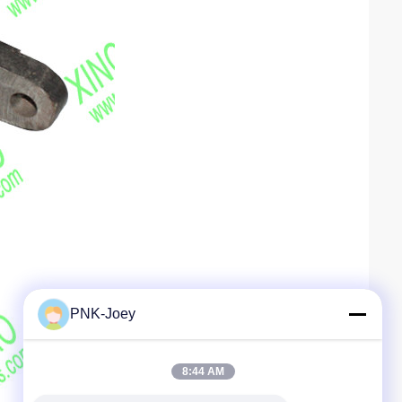
PNK-Joey
8:44 AM