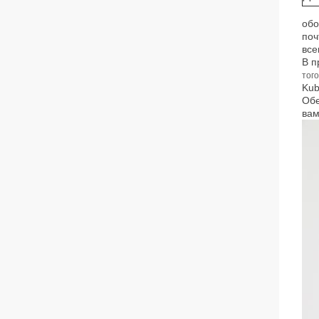
обо
поч
все
В п
тог
Kub
Обе
вам