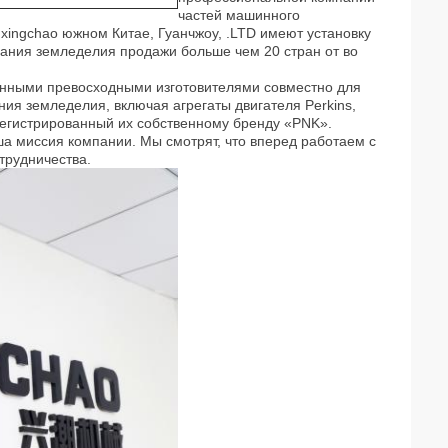
частей машинного
ingchao южном Китае, Гуанчжоу, .LTD имеют установку
вания земледелия продажи больше чем 20 стран от во
венными
превосходными изготовителями совместно для
ия земледелия, включая агрегаты двигателя Perkins,
регистрированный их собственному бренду «PNK».
ша
миссия
компании
. Мы смотрят, что вперед работаем с
трудничества.