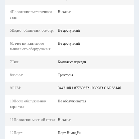
4Положение выставочного
Никакие
зала:
5Видео- общительн-осмотр:
Не доступный
6Отчет по испытанию
Не доступный
машинного оборудования:
7Тип:
Комплект передач
8польза:
Тракторы
9OEM:
044210R1 87760652 1930983 CAR66146
10После обслуживания
Не обслуживается
гарантии:
11Положение местной связи:
Никакие
12Порт:
Порт HuangPu