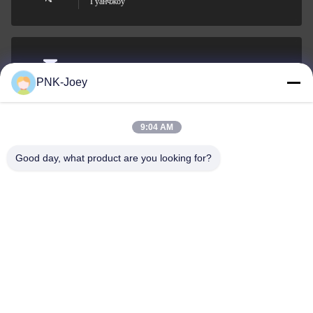
Гуанчжоу
xianzhihao@gzxingchao.info
PNK-Joey
Электронная
почта
9:04 AM
Good day, what product are you looking for?
008613580404923
Телефон
Guangzhou Xingchao Agriculture Machinery
Co., Ltd.