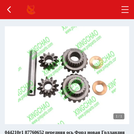
1
/
1
044210r1 87760652 передняя ось Форд новая Голландия