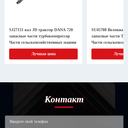
SJ27151 вал JD трактор DANA 720
SU45708 Волокна J
запасные части турбокомпрессор
запасные части Ту
Части сельскохозяйственных машин
Части сельскохозя
Лучшая цена
Лучшая
Контакт