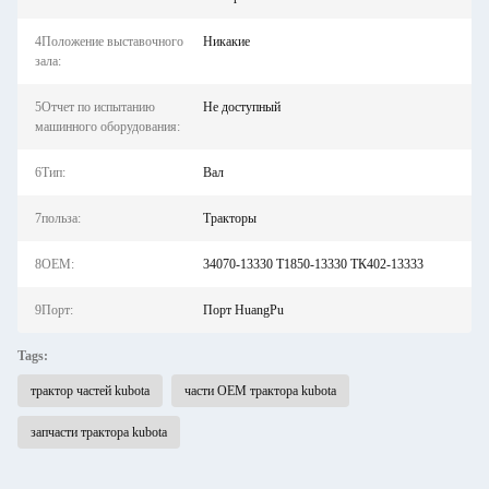
4Положение выставочного
Никакие
зала:
5Отчет по испытанию
Не доступный
машинного оборудования:
6Тип:
Вал
7польза:
Тракторы
8OEM:
34070-13330 Т1850-13330 ТК402-13333
9Порт:
Порт HuangPu
Tags:
трактор частей kubota
части OEM трактора kubota
запчасти трактора kubota