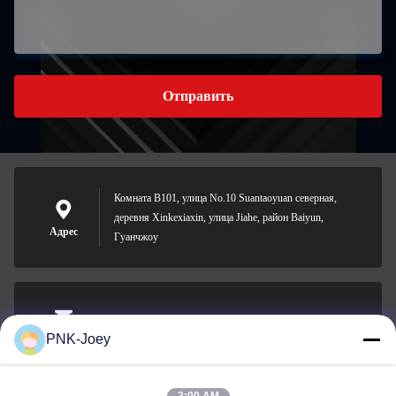
Отправить
Комната B101, улица No.10 Suantaoyuan северная,
деревня Xinkexiaxin, улица Jiahe, район Baiyun,
Адрес
Гуанчжоу
xianzhihao@gzxingchao.info
PNK-Joey
Электронная
почта