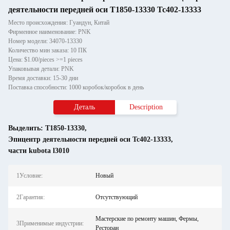
деятельности передней оси T1850-13330 Tc402-13333
Место происхождения: Гуандун, Китай
Фирменное наименование: PNK
Номер модели: 34070-13330
Количество мин заказа: 10 ПК
Цена: $1.00/pieces >=1 pieces
Упаковывая детали: PNK
Время доставки: 15-30 дни
Поставка способности: 1000 коробок/коробок в день
Деталь
Description
Выделить:
T1850-13330
,
Эпицентр деятельности передней оси Tc402-13333
,
части kubota l3010
1Условие:
Новый
2Гарантия:
Отсутствующий
Мастерские по ремонту машин, Фермы,
3Применимые индустрии:
Ресторан