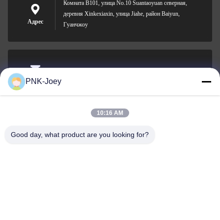
Комната B101, улица No.10 Suantaoyuan северная,
деревня Xinkexiaxin, улица Jiahe, район Baiyun,
Адрес
Гуанчжоу
xianzhihao@gzxingchao.info
PNK-Joey
Электронная
почта
10:16 AM
Good day, what product are you looking for?
008613580404923
Телефон
Guangzhou Xingchao Agriculture Machinery