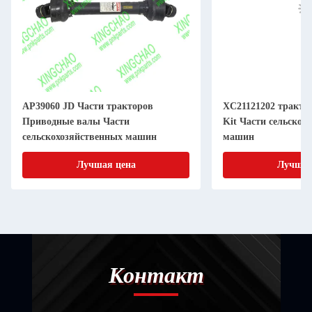
AP39060 JD Части тракторов
XC21121202 тракто
Приводные валы Части
Kit Части сельскох
сельскохозяйственных машин
машин
Лучшая цена
Лучшая
Контакт