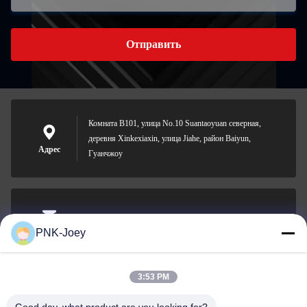
Отправить
Комната B101, улица No.10 Suantaoyuan северная,
деревня Xinkexiaxin, улица Jiahe, район Baiyun,
Адрес
Гуанчжоу
xianzhihao@gzxingchao.info
PNK-Joey
Электронная
почта
3:53 PM