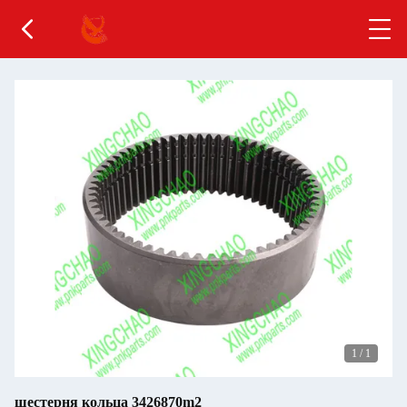
1
/
1
шестерня кольца 3426870m2