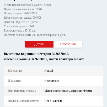
Место происхождения: Гуандун, Китай
Фирменное наименование: PNK
Номер модели: 3426870М2
Количество мин заказа: 50 PCS
Цена: $1.00/pieces >=1 pieces
Упаковывая детали: PNK
Время доставки: 15-30 дни
Поставка способности: 200 коробок/коробок в день
Деталь
Description
Выделить:
коронная шестерня 3426870m2
,
шестерня кольца 3426870m2
,
части трактора massey
1Состояние:
Новый
2Гарантия:
Недоступно
3Применимые отрасли:
Машиноремонтные мастерские, Фермы
4Видео выездной осмотр:
Нет в наличии