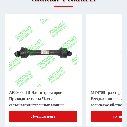
AP39060 JD Части тракторов
MF4708 трактор Ча
Приводные валы Части
Ferguson линейка Ч
сельскохозяйственных машин
сельскохозяйствен
Лучшая цена
Лучшая