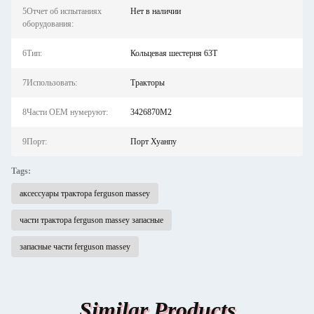
5Отчет об испытаниях
Нет в наличии
оборудования:
6Тип:
Кольцевая шестерня 63T
7Использовать:
Тракторы
8Части OEM нумеруют:
3426870М2
9Порт:
Порт Хуанпу
Tags:
аксессуары трактора ferguson massey
части трактора ferguson massey запасные
запасные части ferguson massey
Similar Products